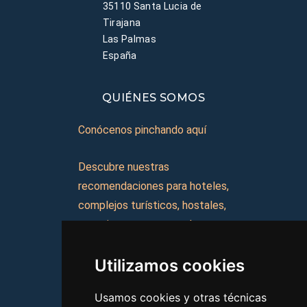
35110 Santa Lucia de
Tirajana
Las Palmas
España
QUIÉNES SOMOS
Conócenos pinchando aquí
Descubre nuestras
recomendaciones para hoteles,
complejos turísticos, hostales,
vacaciones, paquetes de
viajes, y mucho más!
Utilizamos cookies
MI AGENCIA
Usamos cookies y otras técnicas