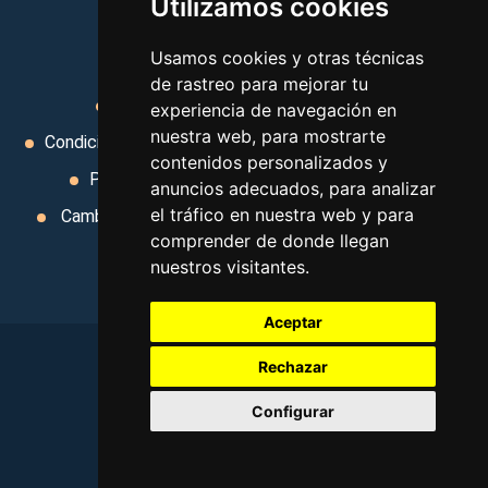
Utilizamos cookies
MI AGENCIA
Usamos cookies y otras técnicas
de rastreo para mejorar tu
Aviso legal
Condiciones de uso
experiencia de navegación en
nuestra web, para mostrarte
Condiciones Generales
Ley de Viajes Combinados
contenidos personalizados y
Política de privacidad
Uso de cookies
anuncios adecuados, para analizar
el tráfico en nuestra web y para
Cambiar preferencias de cookies
Area privada
comprender de donde llegan
Contacto
nuestros visitantes.
Aceptar
Rechazar
Configurar
©
2026
. Todos los derechos reservados
.
Aviso legal